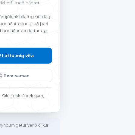
dakerfi með nánast
Pei
P
rhjóldrifsbíla og sitja lágt
 hannaðar þannig að það
l hannaðar eru léttar og
ar og heildarupphæð birtast hjá
Láttu mig vita
Bera saman
 Gildir ekki á dekkjum,
 myndum getur verið ólíkur