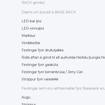
RACK grindur.
Dæmi um búnað á BASE RACK
LED-bar ljós
LED-vinnuljós
Markísur
Vindskeiðar
Festingar fyrir drullutjakka
Rúlla aftan á grind til að auðvelda hleðslu þungra hlu
Festingar fyrir gaskúta
Festingar fyrir bensínbrúsa / Jerry Can
Ströppur fyrir varadekk
Festingar sem eru sérhannaðar fyrir Baserack eru
Augu
Ströppur