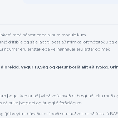
dakerfi með nánast endalausum möguleikum.
órhjóldrifsbíla og sitja lágt til þess að minnka loftmótstöðu og e
 Grindurnar eru einstaklega vel hannaðar eru léttar og með
 breidd. Vegur 19,9kg og getur borið allt að 175kg. Gri
kum þegar kemur að því að velja hvað er hægt að taka með o
ess að auka þægindi og öruggi á ferðalögum.
g fjölbreyttur búnaður er í boði sem auðvelt er að festa á BA