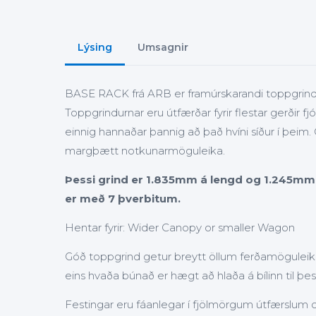
Lýsing
Umsagnir
BASE RACK frá ARB er framúrskarandi toppgrin
Toppgrindurnar eru útfærðar fyrir flestar gerðir fj
einnig hannaðar þannig að það hvíni síður í þeim.
margþætt notkunarmöguleika.
Þessi grind er 1.835mm á lengd og 1.245mm á
er með 7 þverbitum.
Hentar fyrir: Wider Canopy or smaller Wagon
Góð toppgrind getur breytt öllum ferðamögulei
eins hvaða búnað er hægt að hlaða á bílinn til þ
Festingar eru fáanlegar í fjölmörgum útfærslum o