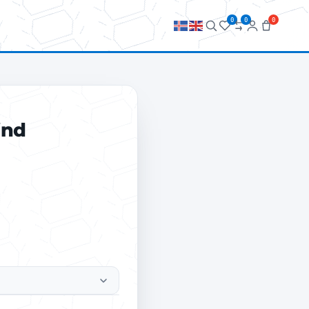
0
0
0
ind