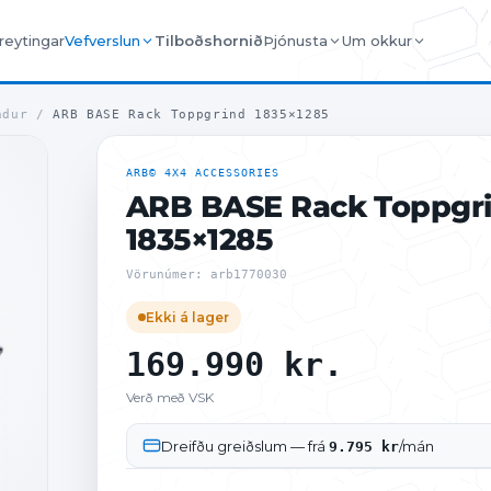
reytingar
Vefverslun
Tilboðshornið
Þjónusta
Um okkur
ndur
/
ARB BASE Rack Toppgrind 1835×1285
ARB© 4X4 ACCESSORIES
ARB BASE Rack Toppgr
1835×1285
Vörunúmer: arb1770030
Ekki á lager
169.990
kr.
Verð með VSK
Dreifðu greiðslum
— frá
/mán
9.795 kr