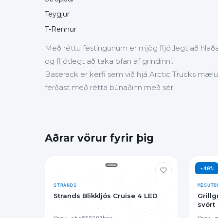
Teygjur
T-Rennur
Með réttu festingunum er mjög fljótlegt að hlað
og fljótlegt að taka ofan af grindinni.
Baserack er kerfi sem við hjá Arctic Trucks mælum 
ferðast með rétta búnaðinn með sér.
Aðrar vörur fyrir þig
-40%
STRANDS
MISUTO
Strands Blikkljós Cruise 4 LED
Grill
svört