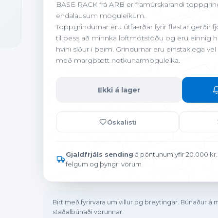
BASE RACK frá ARB er framúrskarandi toppgrin
Netgíró
N
endalausum möguleikum.
Toppgrindurnar eru útfærðar fyrir flestar gerðir fjó
til þess að minnka loftmótstöðu og eru einnig
hvíni síður í þeim. Grindurnar eru einstaklega ve
með margþætt notkunarmöguleika.
Áætlaðar greiðslur. Endanleg kjör, árleg hlutfallstala kostnað
Ekki á lager
greiðsluveitanda og eru háð lánshæfismati.
Óskalisti
Gjaldfrjáls sending
á pöntunum yfir 20.000 kr.-
felgum og þyngri vörum
Birt með fyrirvara um villur og breytingar. Búnaður á
staðalbúnaði vörunnar.