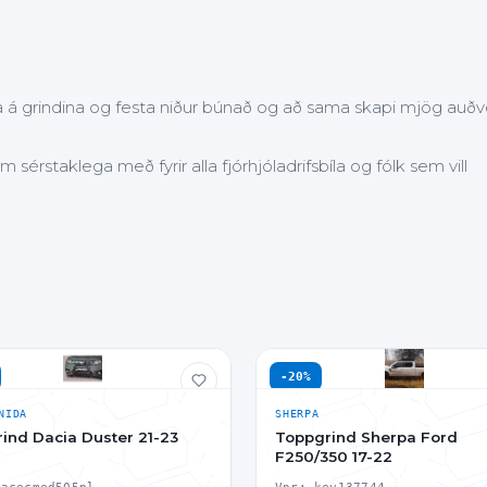
a á grindina og festa niður búnað og að sama skapi mjög auðv
sérstaklega með fyrir alla fjórhjóladrifsbíla og fólk sem vill
-20%
NIDA
SHERPA
grind Dacia Duster 21-23
Toppgrind Sherpa Ford
F250/350 17-22