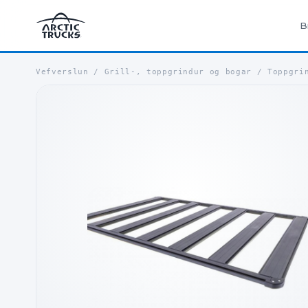
B
Vefverslun
/
Grill-, toppgrindur og bogar
/
Toppgri