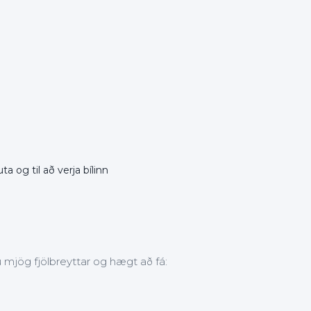
ta og til að verja bílinn
 mjög fjölbreyttar og hægt að fá: