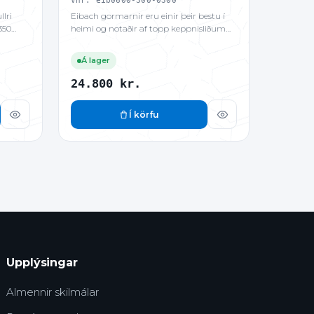
Vnr: eib0600-300-0300
llri
Eibach gormarnir eru einir þeir bestu í
350
heimi og notaðir af topp keppnisliðum
frá…
Á lager
24.800
kr.
Í körfu
kr..
Upplýsingar
Almennir skilmálar